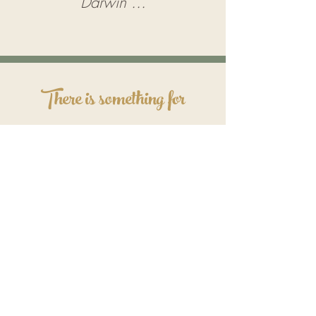
Darwin
...
There is something for
everyone...