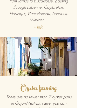
from Tarnos to Biscarrosse, passing
through Labenne, Capbreton,
Hossegor, Vieux-Boucau, Soustons,
Mimizan...
+ info
Oyster farming
There are no fewer than 7 oyster ports
in Gujan-Mestras. Here, you can