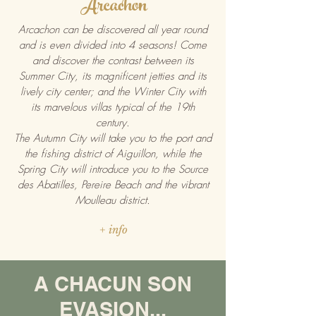
Arcachon
Arcachon can be discovered all year round
and is even divided into 4 seasons! Come
and discover the contrast between its
Summer City, its
magnificent jetties
and its
lively city center; and the
Winter City
with
its marvelous villas typical of the 19th
century.
The Autumn City will take you to the port and
the fishing district of Aiguillon, while the
Spring City will introduce you to the Source
des Abatilles, Pereire Beach and the vibrant
Moulleau district.
+ info
A CHACUN SON
EVASION...